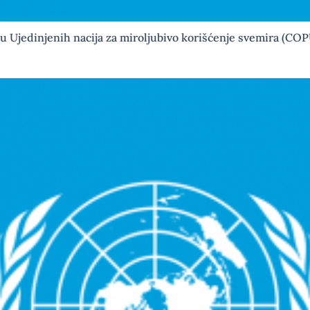
tu Ujedinjenih nacija za miroljubivo korišćenje svemira (CO